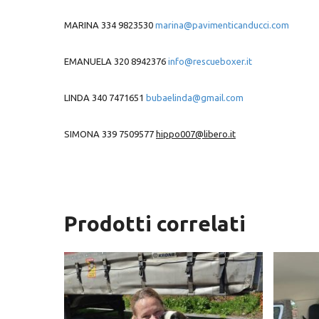
MARINA 334 9823530
marina@pavimenticanducci.com
EMANUELA 320 8942376
info@rescueboxer.it
LINDA 340 7471651
bubaelinda@gmail.com
SIMONA 339 7509577
hippo007@libero.it
Prodotti correlati