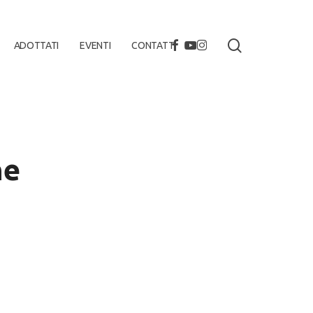
search
FACEBOOK
YOUTUBE
INSTAGRAM
ADOTTATI
EVENTI
CONTATTI
ne