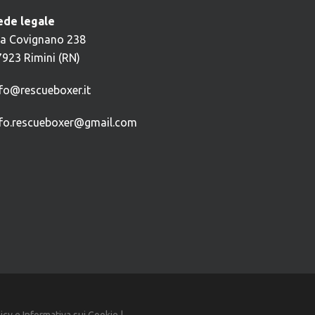
ede legale
ia Covignano 238
7923 Rimini (RN)
nfo@rescueboxer.it
nfo.rescueboxer@gmail.com