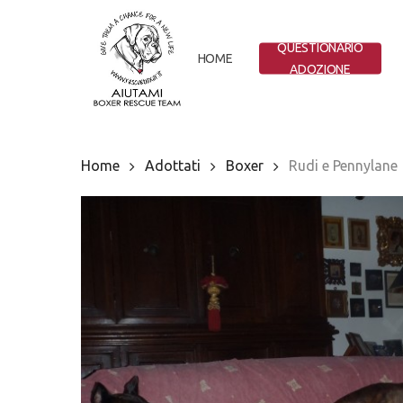
Skip
to
QUESTIONARIO
main
HOME
ADOZIONE
content
Home
Adottati
Boxer
Rudi e Pennylane