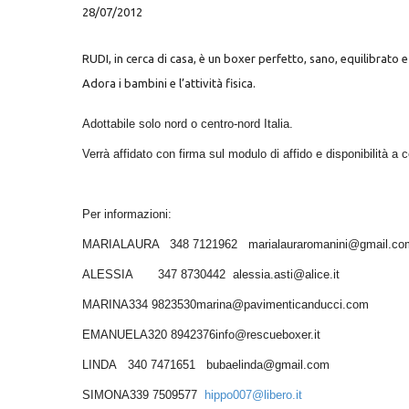
28/07/2012
RUDI, in cerca di casa, è un boxer perfetto, sano, equilibrato e
Adora i bambini e l’attività fisica.
Adottabile solo nord o centro-nord Italia.
Verrà affidato con firma sul modulo di affido e disponibilità a co
Per informazioni:
MARIALAURA 348 7121962 marialauraromanini@gmail.co
ALESSIA 347 8730442 alessia.asti@alice.it
MARINA334 9823530marina@pavimenticanducci.com
EMANUELA320 8942376info@rescueboxer.it
LINDA 340 7471651 bubaelinda@gmail.com
SIMONA339 7509577
hippo007@libero.it