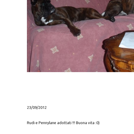
Hit enter to search or ESC to close
23/09/2012
Rudi e Pennylane adottati !!! Buona vita :0)