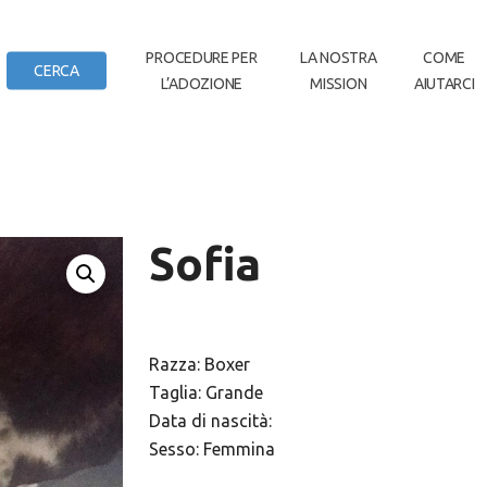
IN
PROCEDURE PER
LA NOSTRA
COME
CERCA
L’ADOZIONE
MISSION
AIUTARCI
DI CASA
Sofia
Razza: Boxer
Taglia: Grande
Data di nascità:
Sesso: Femmina