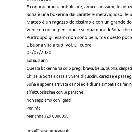
E continuiamo a pubblicare, amici carissimi, le adoz
Sofia è una boxerina dal carattere meraviglioso: feli
Matteo è un ragazzo dolcissimo e con un grande dolo
Viene da noi in pensione e si innamora di Sofia che e
Purtroppo gli esami non sono belli, ma questo poco
E buona vita a tutti voi. Di cuore
05/07/2020
Sofia, 3 anni
Questa boxerina ha solo pregi: brava, bella, buona, simpati
Chi se la porta a casa a vivere di cuscini, carezze e passeg
Sofia è appena arrivata da noi ed è di una simpatia da far
affettuosissima con le persone.
Non sappiamo con i gatti.
Per info:
Marianna 329 0880858
info@rescueboxer.it