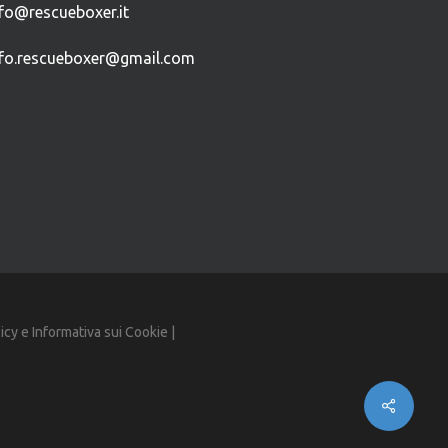
nfo@rescueboxer.it
nfo.rescueboxer@gmail.com
licy
e
Informativa sui Cookie
|
Share