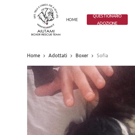
Skip
to
QUESTIONARIO
main
HOME
ADOZIONE
content
Home
Adottati
Boxer
Sofia