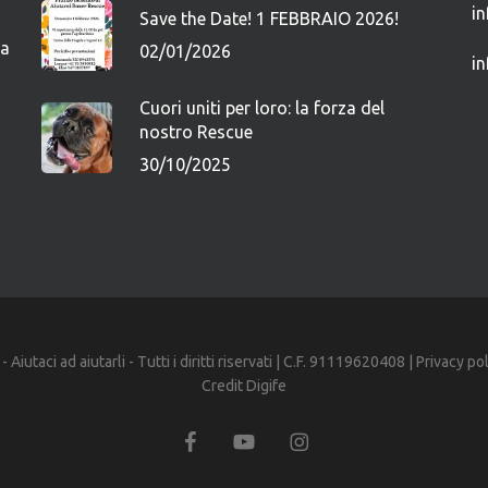
i
Save the Date! 1 FEBBRAIO 2026!
ca
02/01/2026
i
Cuori uniti per loro: la forza del
nostro Rescue
30/10/2025
iutaci ad aiutarli - Tutti i diritti riservati | C.F. 91119620408 |
Privacy po
Credit
Digife
facebook
youtube
instagram