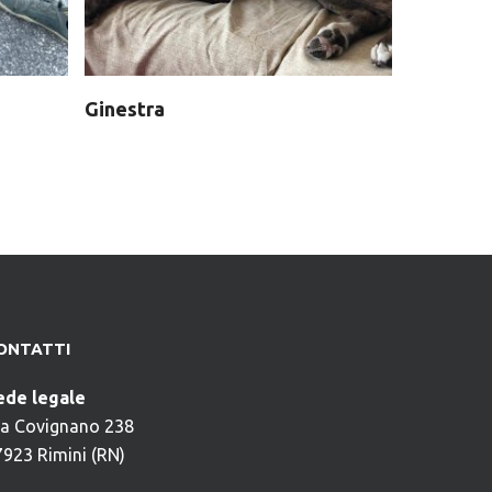
Ginestra
ONTATTI
ede legale
ia Covignano 238
7923 Rimini (RN)