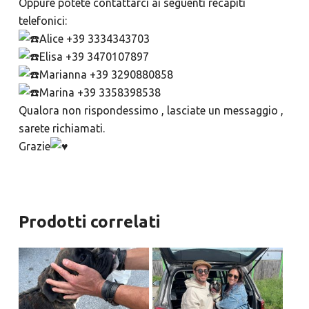
Oppure potete contattarci ai seguenti recapiti
telefonici:
Alice +39 3334343703
Elisa +39 3470107897
Marianna +39 3290880858
Marina +39 3358398538
Qualora non rispondessimo , lasciate un messaggio ,
sarete richiamati.
Grazie
Prodotti correlati