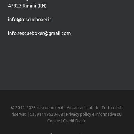
47923 Rimini (RN)
info@rescueboxer.it
info.rescueboxer@gmail.com
© 2012-2023 rescueboxer.it - Aiutaci ad aiutarli - Tutti i diritti
riservati | C.F. 91119620408 |
Privacy policy
e
Informativa sui
Cookie
| Credit
Digife