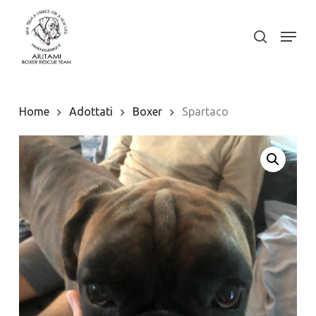
Skip
to
Menu
search
Close
main
Menu
content
Home
Adottati
Boxer
Spartaco