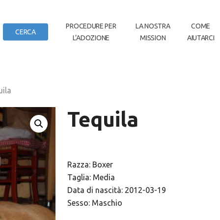
IN
PROCEDURE PER
LA NOSTRA
COME
CERCA
L’ADOZIONE
MISSION
AIUTARCI
DI CASA
ila
Tequila
Razza: Boxer
Taglia: Media
Data di nascità: 2012-03-19
Sesso: Maschio