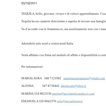
03/10/2011
TEQUILA, bello, giovane, vivace e di veloce apprendimento. Cosa 
Tequila ha un carattere dolcissimo e aspetta di trovare una famiglia 
Va d’accordo con le femminucce, ma assolutamente non con i masc
Adottabile solo nord o centro-nord Italia.
Verrà affidato con firma sul modulo di affido e disponibilità a contr
Per informazioni:
MARIALAURA
348 7121962
marialauraromanini@gmail.com
ALESSIA
347 8730442
alessia.asti@alice.it
MARINA
334 9823530
marina@pavimenticanducci.com
EMANUELA
320 8942376
info@rescueboxer.it