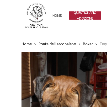
Skip
to
QUESTIONARIO
main
HOME
ADOZIONE
content
Home
Ponte dell'arcobaleno
Boxer
Tequ