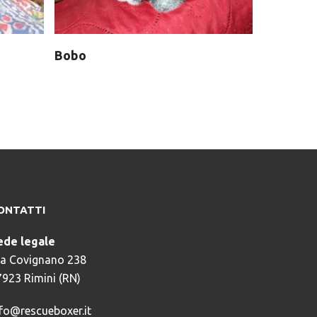
Bobo
ONTATTI
ede legale
ia Covignano 238
7923 Rimini (RN)
nfo@rescueboxer.it