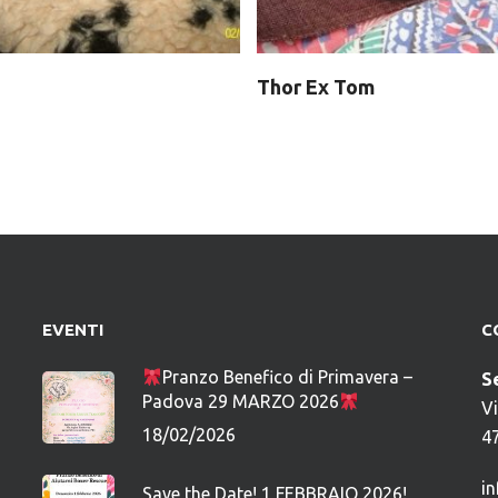
Thor Ex Tom
EVENTI
C
Pranzo Benefico di Primavera –
S
Padova 29 MARZO 2026
V
18/02/2026
4
i
Save the Date! 1 FEBBRAIO 2026!