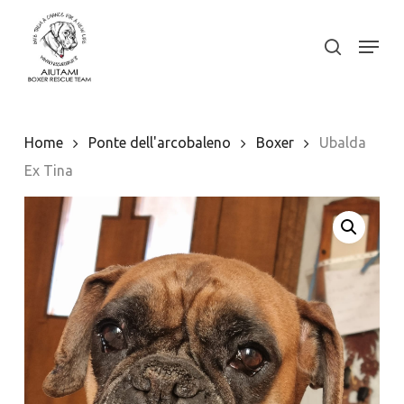
Skip
to
Menu
search
Close
main
Menu
content
Home
Ponte dell'arcobaleno
Boxer
Ubalda
Ex Tina