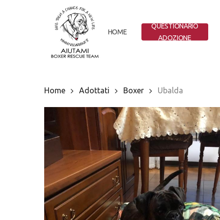
Skip
to
QUESTIONARIO
main
HOME
ADOZIONE
content
Home
Adottati
Boxer
Ubalda