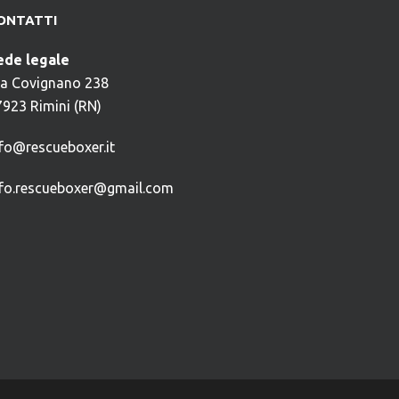
ONTATTI
ede legale
ia Covignano 238
7923 Rimini (RN)
nfo@rescueboxer.it
nfo.rescueboxer@gmail.com