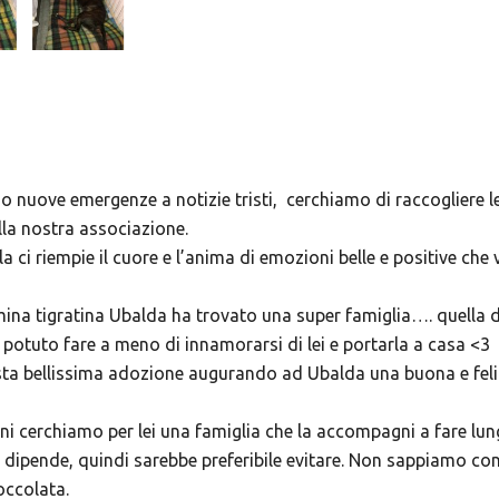
ano nuove emergenze a notizie tristi, cerchiamo di raccogliere l
lla nostra associazione.
ci riempie il cuore e l’anima di emozioni belle e positive ch
ina tigratina Ubalda ha trovato una super famiglia…. quella 
a potuto fare a meno di innamorarsi di lei e portarla a casa <3
sta bellissima adozione augurando ad Ubalda una buona e felic
i cerchiamo per lei una famiglia che la accompagni a fare lun
dipende, quindi sarebbe preferibile evitare. Non sappiamo con 
occolata.