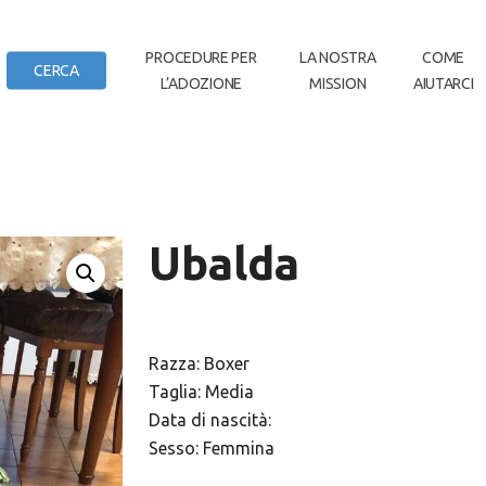
IN
PROCEDURE PER
LA NOSTRA
COME
CERCA
L’ADOZIONE
MISSION
AIUTARCI
DI CASA
Ubalda
Razza: Boxer
Taglia: Media
Data di nascità:
Sesso: Femmina