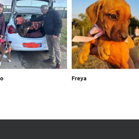
eo
Freya