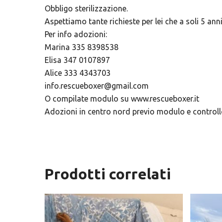
Obbligo sterilizzazione.
Aspettiamo tante richieste per lei che a soli 5 anni
Per info adozioni:
Marina 335 8398538
Elisa 347 0107897
Alice 333 4343703
info.rescueboxer@gmail.com
O compilate modulo su www.rescueboxer.it
Adozioni in centro nord previo modulo e controll
Prodotti correlati