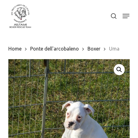
Skip
to
Menu
search
Close
main
Menu
content
Home
Ponte dell'arcobaleno
Boxer
Uma