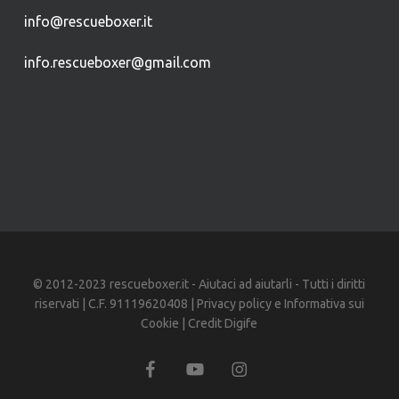
info@rescueboxer.it
info.rescueboxer@gmail.com
© 2012-2023 rescueboxer.it - Aiutaci ad aiutarli - Tutti i diritti
riservati | C.F. 91119620408 |
Privacy policy
e
Informativa sui
Cookie
| Credit
Digife
facebook
youtube
instagram