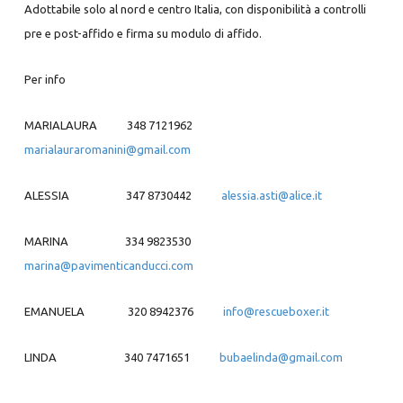
Adottabile solo al nord e centro Italia, con disponibilità a controlli
pre e post-affido e firma su modulo di affido.
Per info
MARIALAURA
348 7121962
marialauraromanini@gmail.com
ALESSIA
347 8730442
alessia.asti@alice.it
MARINA
334 9823530
marina@pavimenticanducci.com
EMANUELA
320 8942376
info@rescueboxer.it
LINDA
340 7471651
bubaelinda@gmail.com