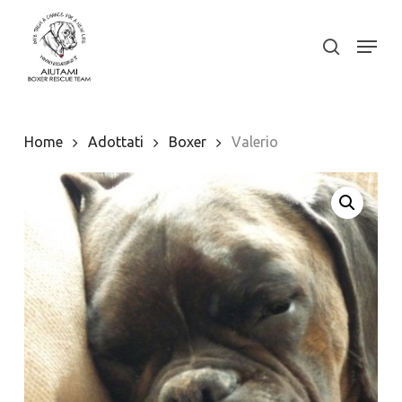
Skip
to
Menu
search
Close
main
Menu
content
Home
Adottati
Boxer
Valerio