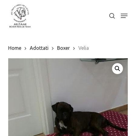
Skip
to
Menu
search
Close
main
Menu
content
Home
Adottati
Boxer
Velia