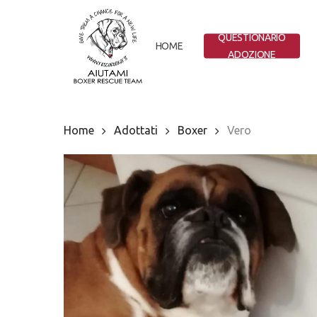
Skip
to
QUESTIONARIO
main
HOME
ADOZIONE
content
Home
Adottati
Boxer
Vero