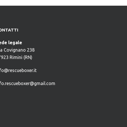
ONTATTI
ede legale
ia Covignano 238
7923 Rimini (RN)
nfo@rescueboxer.it
nfo.rescueboxer@gmail.com