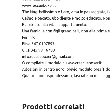
www.rescueboxer.it
The king: bellissimo e fiero, ama le passeggiate, i 
Calmo e pacato, ubbidiente e molto educato. Non 
È abituato alla vita in appartamento.
Una famiglia con figli grandicelli, non alla prima 
Per info:
Elisa 347 0107897
Cilla 345 991 6700
info.rescueboxer@gmail.com
O compilate il modulo su www.rescueboxer.it
Adozioni in centro nord, previo modulo preaffido
Qualora non rispondessimo, lasciate un messaggi
Prodotti correlati