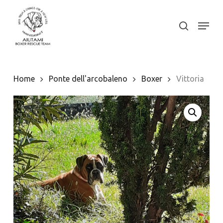
Skip
to
Menu
search
Close
main
Menu
content
Home
Ponte dell'arcobaleno
Boxer
Vittoria