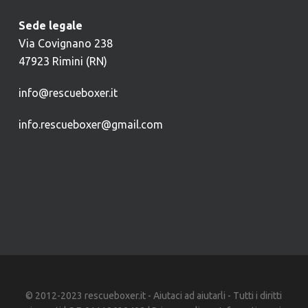
Sede legale
Via Covignano 238
47923 Rimini (RN)
info@rescueboxer.it
info.rescueboxer@gmail.com
© 2012-2023 rescueboxer.it - Aiutaci ad aiutarli - Tutti i diritti