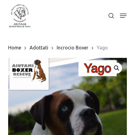
Skip
to
Menu
search
Close
main
Menu
content
Home
Adottati
Incrocio Boxer
Yago