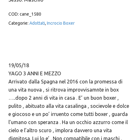
COD:
cane_1580
Categorie:
Adottati
,
Incrocio Boxer
19/05/18
YAGO 3 ANNI E MEZZO
Arrivato dalla Spagna nel 2016 con la promessa di
una vita nuova , si ritrova improvvisamnte in box
…..dopo 2 anni di vita in casa . E’ un buon boxer ,
pulito , abituato alla vita casalinga , socievole e dolce
e giocoso e un po’ irruento come tutti boxer , guarda
l’umano con speranza . Ha un occhio azzurro come il
cielo e l’altro scuro , implora davvero una vita
dignitosa. Lui lo e’ . Non compatibile con i maschi ,