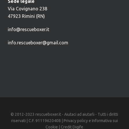
Sede legale
Via Covignano 238
47923 Rimini (RN)
info@rescueboxer.it
info.rescueboxer@gmail.com
© 2012-2023 rescueboxer.it - Aiutaci ad aiutarli - Tutti i diritti
riservati | C.F. 91119620408 |
Privacy policy
e
Informativa sui
Cookie
| Credit
Digife