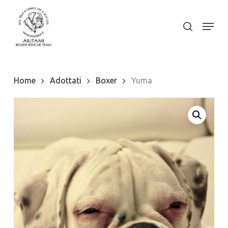
Skip
to
Menu
search
Close
main
Menu
content
Home
Adottati
Boxer
Yuma