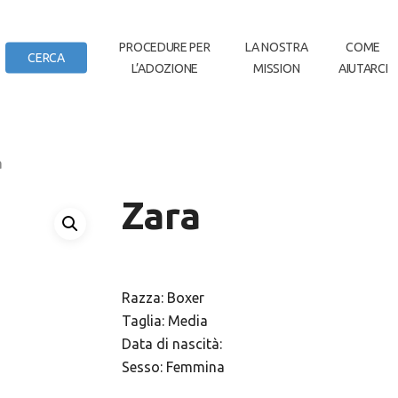
IN
PROCEDURE PER
LA NOSTRA
COME
CERCA
L’ADOZIONE
MISSION
AIUTARCI
DI CASA
a
Zara
Razza: Boxer
Taglia: Media
Data di nascità:
Sesso: Femmina