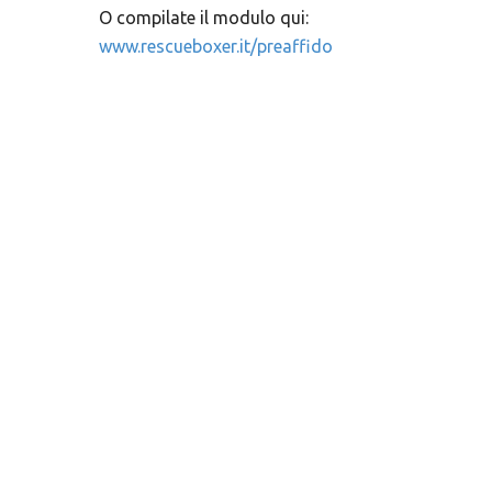
O compilate il modulo qui:
www.rescueboxer.it/preaffido
Video
Media error: Format(s) not supported or source(s) not found
Player
Scarica il file: https://www.rescueboxer.it/wp-content/uploads/2023/01/Z