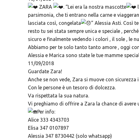
ZARA
. “Lei era la nostra mascotte
l
parsimonia, che ti entrano nella carne e viaggera
lasciata così, congelata
” Alessia Asti. Così t
resto tu sei stata sempre unica e speciale , perc
sicuro e finalmente vedendo i colori , il sole , le
Abbiamo per te solo tanto tanto amore , oggi come
Alessia e Marica sono state le tue mamme speciali , 
11/09/2018
Guardate Zara!
Anche se non vede, Zara si muove con sicurezza i
Con le persone è un tesoro di dolcezza.
Va rispettata la sua natura.
Vi preghiamo di offrire a Zara la chance di avere u
Per info:
Alice 333 4343703
Elisa 347 0107897
Alessia 347 8730442 (solo whatsapp)