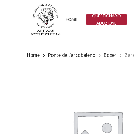
Skip
to
QUESTIONARIO
main
HOME
ADOZIONE
content
Home
Ponte dell'arcobaleno
Boxer
Zar