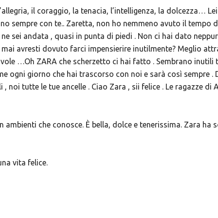
’allegria, il coraggio, la tenacia, l’intelligenza, la dolcezza… L
nno sempre con te.. Zaretta, non ho nemmeno avuto il tempo di 
e ne sei andata , quasi in punta di piedi . Non ci hai dato neppur
hé mai avresti dovuto farci impensierire inutilmente? Meglio at
 nuvole …Oh ZARA che scherzetto ci hai fatto . Sembrano inutili t
 ogni giorno che hai trascorso con noi e sarà così sempre . Da 
noi tutte le tue ancelle . Ciao Zara , sii felice . Le ragazze di
n ambienti che conosce. È bella, dolce e tenerissima. Zara ha 
na vita felice.