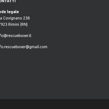
ONTATTI
ede legale
ia Covignano 238
7923 Rimini (RN)
nfo@rescueboxer.it
nfo.rescueboxer@gmail.com