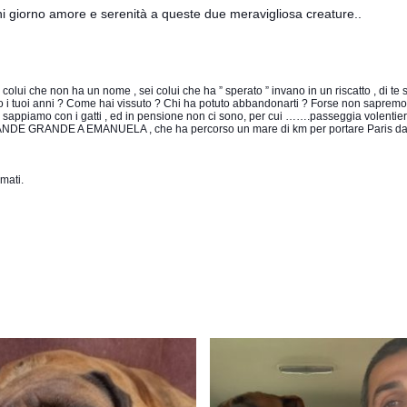
 giorno amore e serenità a queste due meravigliosa creature..
ei colui che non ha un nome , sei colui che ha ” sperato ” invano in un riscatto , di t
 i tuoi anni ? Come hai vissuto ? Chi ha potuto abbandonarti ? Forse non sapremo ma
 sappiamo con i gatti , ed in pensione non ci sono, per cui …….passeggia volentieri
 GRANDE A EMANUELA , che ha percorso un mare di km per portare Paris da 
mati.