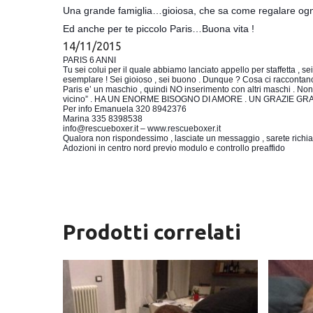
Una grande famiglia…gioiosa, che sa come regalare ogni
Ed anche per te piccolo Paris…Buona vita !
14/11/2015
PARIS 6 ANNI 
Tu sei colui per il quale abbiamo lanciato appello per staffetta , s
esemplare ! Sei gioioso , sei buono . Dunque ? Cosa ci raccontano
Paris e’ un maschio , quindi NO inserimento con altri maschi . Non
vicino” . HA UN ENORME BISOGNO DI AMORE . UN GRAZIE GRANDE
Per info Emanuela 320 8942376
Marina 335 8398538
info@rescueboxer.it – www.rescueboxer.it
Qualora non rispondessimo , lasciate un messaggio , sarete richia
Adozioni in centro nord previo modulo e controllo preaffido
Prodotti correlati