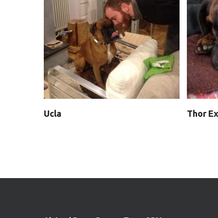
Ucla
Thor E