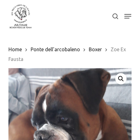
Skip
to
Menu
search
Close
main
Menu
content
Home
Ponte dell'arcobaleno
Boxer
Zoe Ex
Fausta