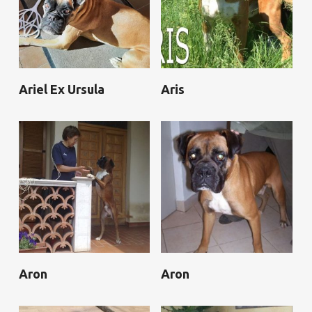
Ariel Ex Ursula
Aris
Aron
Aron