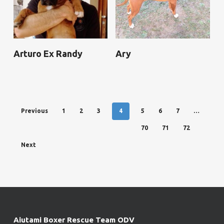
Arturo Ex Randy
Ary
Previous
1
2
3
4
5
6
7
…
70
71
72
Next
Aiutami Boxer Rescue Team ODV