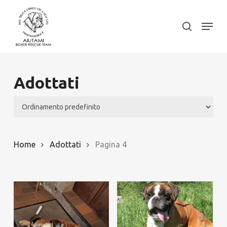
Skip
to
Menu
search
Close
main
Menu
content
Adottati
Home
Adottati
Pagina 4