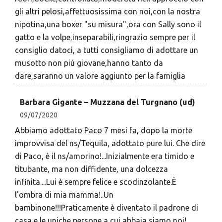
gli altri pelosi,affettuosissima con noi,con la nostra
nipotina,una boxer "su misura",ora con Sally sono il
gatto e la volpe,inseparabili,ringrazio sempre per il
consiglio datoci, a tutti consigliamo di adottare un
musotto non più giovane,hanno tanto da
dare,saranno un valore aggiunto per la famiglia
Barbara Gigante – Muzzana del Turgnano (ud)
09/07/2020
Abbiamo adottato Paco 7 mesi fa, dopo la morte
improvvisa del ns/Tequila, adottato pure lui. Che dire
di Paco, è il ns/amorino!...Inizialmente era timido e
titubante, ma non diffidente, una dolcezza
infinita....Lui è sempre felice e scodinzolante.È
l'ombra di mia mamma!..Un
bambinone!!!Praticamente è diventato il padrone di
casa e le uniche persone a cui abbaia siamo noi!