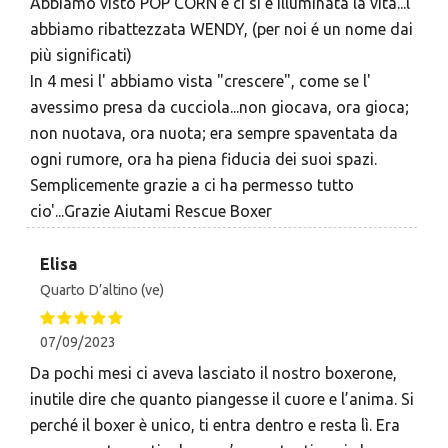
Abbiamo visto POP CORN e ci si é illuminata la vita...l'
abbiamo ribattezzata WENDY, (per noi é un nome dai
più significati)
In 4 mesi l' abbiamo vista "crescere", come se l'
avessimo presa da cucciola...non giocava, ora gioca;
non nuotava, ora nuota; era sempre spaventata da
ogni rumore, ora ha piena fiducia dei suoi spazi.
Semplicemente grazie a ci ha permesso tutto
cio'...Grazie Aiutami Rescue Boxer
Elisa
Quarto D’altino (ve)
07/09/2023
Da pochi mesi ci aveva lasciato il nostro boxerone,
inutile dire che quanto piangesse il cuore e l’anima. Si
perché il boxer è unico, ti entra dentro e resta lì. Era