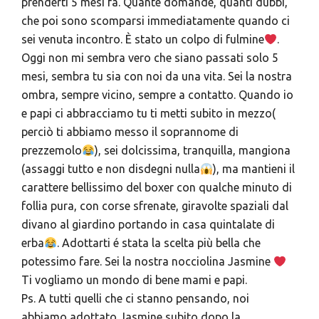
prenderti 5 mesi fa. Quante domande, quanti dubbi,
che poi sono scomparsi immediatamente quando ci
sei venuta incontro. È stato un colpo di fulmine
.
Oggi non mi sembra vero che siano passati solo 5
mesi, sembra tu sia con noi da una vita. Sei la nostra
ombra, sempre vicino, sempre a contatto. Quando io
e papi ci abbracciamo tu ti metti subito in mezzo(
perciò ti abbiamo messo il soprannome di
prezzemolo
), sei dolcissima, tranquilla, mangiona
(assaggi tutto e non disdegni nulla
), ma mantieni il
carattere bellissimo del boxer con qualche minuto di
follia pura, con corse sfrenate, giravolte spaziali dal
divano al giardino portando in casa quintalate di
erba
. Adottarti é stata la scelta più bella che
potessimo fare. Sei la nostra nocciolina Jasmine
Ti vogliamo un mondo di bene mami e papi.
Ps. A tutti quelli che ci stanno pensando, noi
abbiamo adottato Jasmine subito dopo la