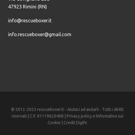
47923 Rimini (RN)
info@rescueboxer.it
info.rescueboxer@gmail.com
© 2012-2023 rescueboxer.it - Aiutaci ad aiutarli - Tutti i diritti
riservati | C.F. 91119620408 |
Privacy policy
e
Informativa sui
Cookie
| Credit
Digife