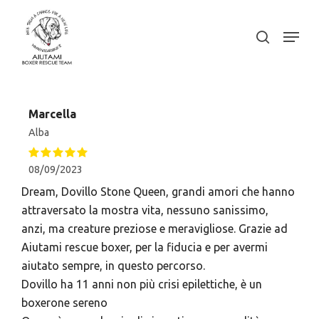
Skip
to
Menu
search
Close
main
Menu
content
Marcella
Alba
08/09/2023
Dream, Dovillo Stone Queen, grandi amori che hanno
attraversato la mostra vita, nessuno sanissimo,
anzi, ma creature preziose e meravigliose. Grazie ad
Aiutami rescue boxer, per la fiducia e per avermi
aiutato sempre, in questo percorso.
Dovillo ha 11 anni non più crisi epilettiche, è un
boxerone sereno