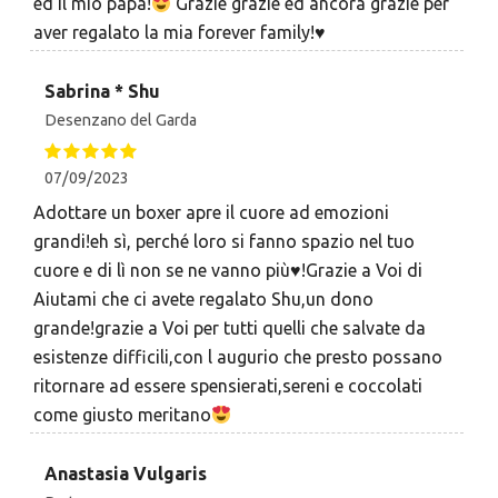
ed il mio papà!
Grazie grazie ed ancora grazie per
aver regalato la mia forever family!
♥️
Sabrina * Shu
Desenzano del Garda
07/09/2023
Adottare un boxer apre il cuore ad emozioni
grandi!eh sì, perché loro si fanno spazio nel tuo
cuore e di lì non se ne vanno più
♥️
!Grazie a Voi di
Aiutami che ci avete regalato Shu,un dono
grande!grazie a Voi per tutti quelli che salvate da
esistenze difficili,con l augurio che presto possano
ritornare ad essere spensierati,sereni e coccolati
come giusto meritano
Anastasia Vulgaris