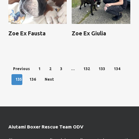
Zoe Ex Fausta
Zoe Ex Giulia
Previous
1
2
3
…
132
133
134
135
136
Next
Aiutami Boxer Rescue Team ODV