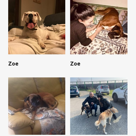
Zoe
Zoe