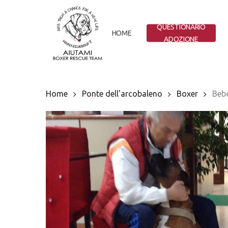
Skip
to
QUESTIONARIO
main
HOME
ADOZIONE
content
Home
Ponte dell'arcobaleno
Boxer
Beb