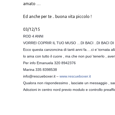
amato …
Ed anche per te .. buona vita piccolo !
03/12/15
ROD 4 ANNI
VORREI COPRIR IL TUO MUSO …DI BACI ..DI BACI D
Ecco questa canzoncina di tanti anni fa….ci e’ tornata a
lo ama con tutto il cuore , ma che non puo’ tenerlo , ave
Per info Eman
uela 320 8942376
Marina 335 8398538
info@rescueboxer.it –
www.rescueboxer.it
Qualora non rispondessimo , lasciate un messaggio , sar
Adozioni in centro nord previo modulo e controllo preaffi