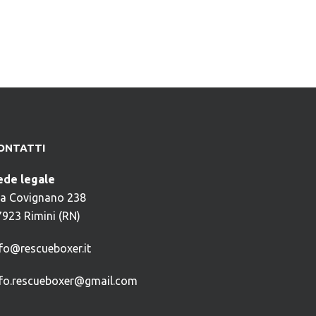
ONTATTI
ede legale
ia Covignano 238
7923 Rimini (RN)
nfo@rescueboxer.it
nfo.rescueboxer@gmail.com