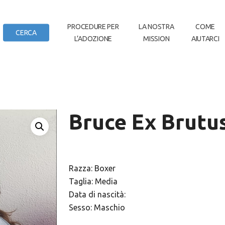
IN
PROCEDURE PER
LA NOSTRA
COME
CERCA
L’ADOZIONE
MISSION
AIUTARCI
DI CASA
Bruce Ex Brutu
Razza: Boxer
Taglia: Media
Data di nascità:
Sesso: Maschio