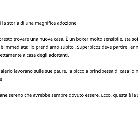
i la storia di una magnifica adozione!
presto trovare una nuova casa. È un boxer molto sensibile, sta sof
a è immediata: ‘lo prendiamo subito’. Superpicoz deve partire l’e
ettamente a casa degli adottanti.
erio lavorano sulle sue paure, la piccola principessa di casa lo no
e!
il cane sereno che avrebbe sempre dovuto essere. Ecco, questa è la