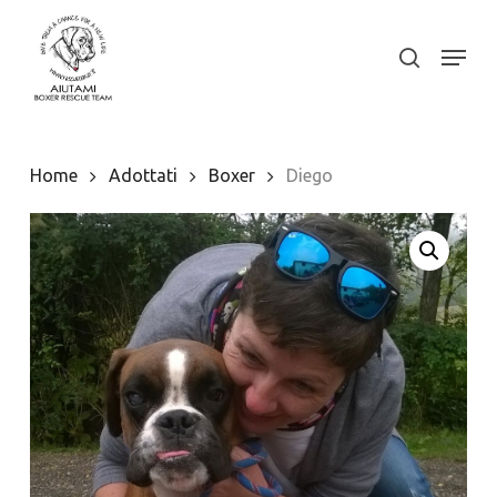
Skip
to
Menu
search
Close
main
Menu
content
Home
Adottati
Boxer
Diego