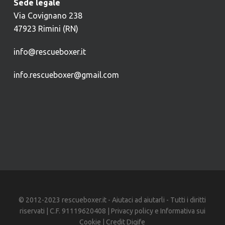
Sede legale
Via Covignano 238
47923 Rimini (RN)
info@rescueboxer.it
info.rescueboxer@gmail.com
© 2012-2023 rescueboxer.it - Aiutaci ad aiutarli - Tutti i diritti
riservati | C.F. 91119620408 |
Privacy policy
e
Informativa sui
Cookie
| Credit
Digife