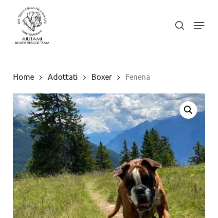
Skip
to
Menu
search
Close
main
Menu
content
Home
Adottati
Boxer
Fenena