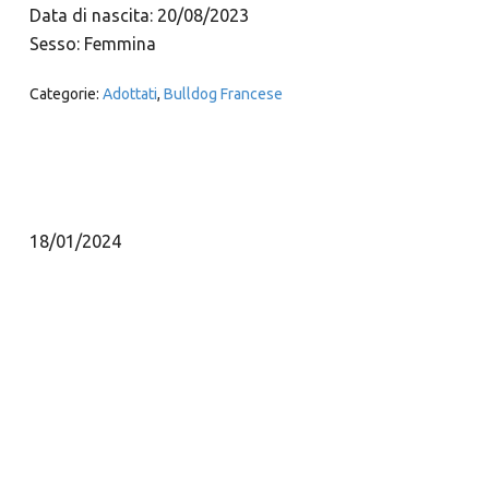
Data di nascita: 20/08/2023
Sesso: Femmina
Categorie:
Adottati
,
Bulldog Francese
18/01/2024
Video
Media error: Format(s) not supported or source(s) not found
Player
Scarica il file: https://www.rescueboxer.it/wp-
content/uploads/2024/01/WhatsApp-Video-2024-01-22-at-14.31.41.mp4?_=1