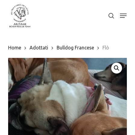
Skip
to
Menu
search
Close
main
Menu
content
Home
Adottati
Bulldog Francese
Flò