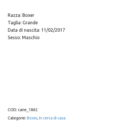
Razza: Boxer
Taglia: Grande
Data di nascita: 11/02/2017
Sesso: Maschio
Video
Media error: Format(s) not supported or source(s) not found
Player
Scarica il file: https://www.rescueboxer.it/wp-
content/uploads/2023/01/Rudy.mp4?_=1
COD:
cane_1862
Categorie:
Boxer
,
In cerca di casa