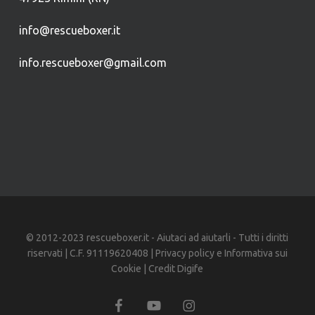
info@rescueboxer.it
info.rescueboxer@gmail.com
© 2012-2023 rescueboxer.it - Aiutaci ad aiutarli - Tutti i diritti
riservati | C.F. 91119620408 |
Privacy policy
e
Informativa sui
Cookie
| Credit
Digife
facebook
youtube
instagram