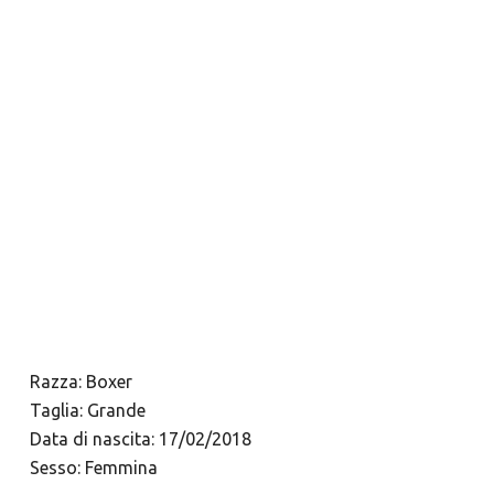
Video
Media error: Format(s) not supported or source(s) not found
Player
Scarica il file: https://www.rescueboxer.it/wp-
content/uploads/2023/02/Syra.mp4?_=1
Razza: Boxer
Taglia: Grande
Data di nascita: 17/02/2018
Sesso: Femmina