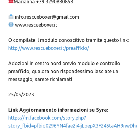
Marianna +39 3290880858
info.rescueboxer@gmail.com
www.rescueboxer.it
O compilate il modulo conoscitivo tramite questo link:
http://www.rescueboxer.it/preaffido/
Adozioni in centro nord previo modulo e controllo
preaffido, qualora non rispondessimo lasciate un
messaggio, sarete richiamati .
25/05/2023
Link Aggiornamento informazioni su Syra:
https://m.facebook.com/story.php?
story_fbid=pfbid0296YN4fae2i4ijLoepX3F245taAH9nwD