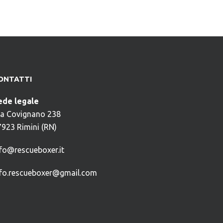
ONTATTI
ede legale
ia Covignano 238
7923 Rimini (RN)
nfo@rescueboxer.it
nfo.rescueboxer@gmail.com