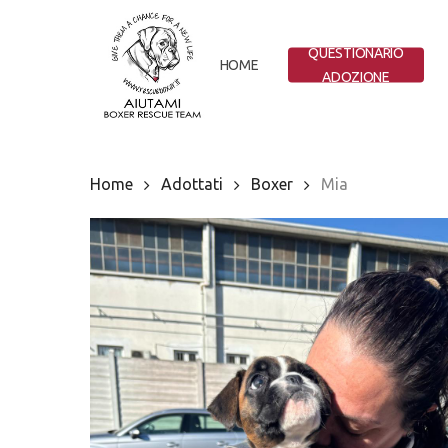
Skip
to
QUESTIONARIO
main
HOME
ADOZIONE
content
Home
Adottati
Boxer
Mia