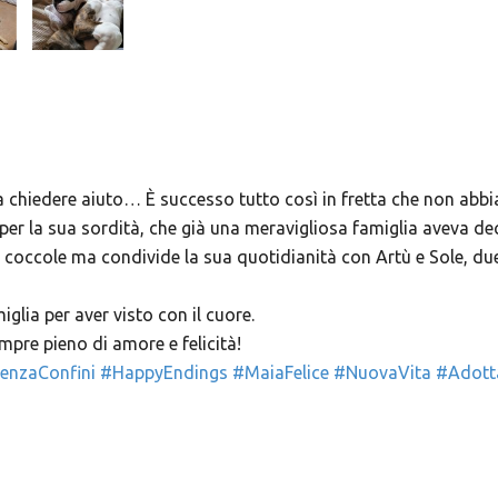
 a chiedere aiuto… È successo tutto così in fretta che non ab
er la sua sordità, che già una meravigliosa famiglia aveva decis
, coccole ma condivide la sua quotidianità con Artù e Sole, 
glia per aver visto con il cuore.
mpre pieno di amore e felicità!
nzaConfini
#HappyEndings
#MaiaFelice
#NuovaVita
#Adott