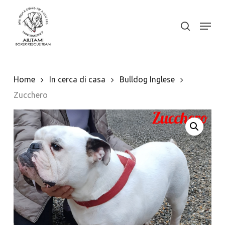
Skip
to
Menu
search
Close
main
Menu
content
Home
In cerca di casa
Bulldog Inglese
Zucchero