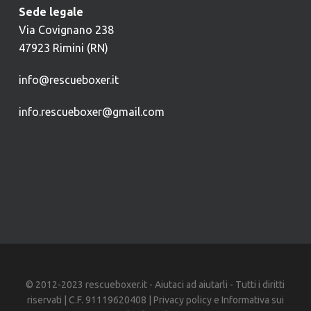
Sede legale
Via Covignano 238
47923 Rimini (RN)
info@rescueboxer.it
info.rescueboxer@gmail.com
© 2012-2023 rescueboxer.it - Aiutaci ad aiutarli - Tutti i diritti
riservati | C.F. 91119620408 |
Privacy policy
e
Informativa sui