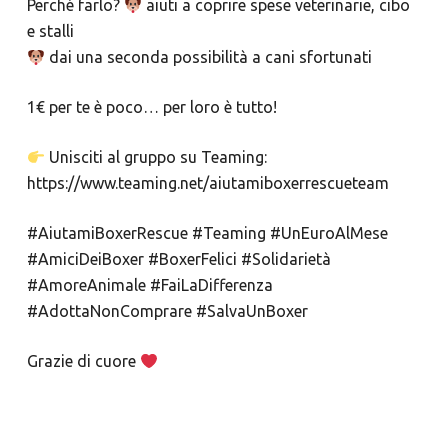
Perché farlo?
aiuti a coprire spese veterinarie, cibo
e stalli
dai una seconda possibilità a cani sfortunati
1€ per te è poco… per loro è tutto!
Unisciti al gruppo su Teaming:
https://www.teaming.net/aiutamiboxerrescueteam
#AiutamiBoxerRescue #Teaming #UnEuroAlMese
#AmiciDeiBoxer #BoxerFelici #Solidarietà
#AmoreAnimale #FaiLaDifferenza
#AdottaNonComprare #SalvaUnBoxer
Grazie di cuore