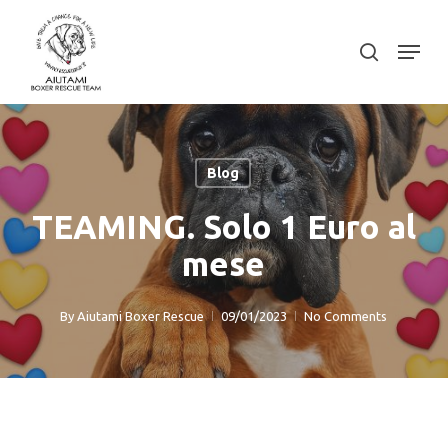
Skip
to
Menu
search
Close
main
Menu
content
Blog
TEAMING. Solo 1 Euro al
mese
By
Aiutami Boxer Rescue
09/01/2023
No Comments